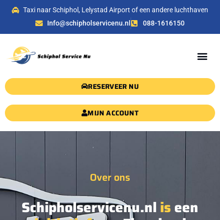
Taxi naar Schiphol, Lelystad Airport of een andere luchthaven
Info@schipholservicenu.nl
088-1616150
RESERVEER NU
MIJN ACCOUNT
Over ons
Schipholservicenu.nl
is
een